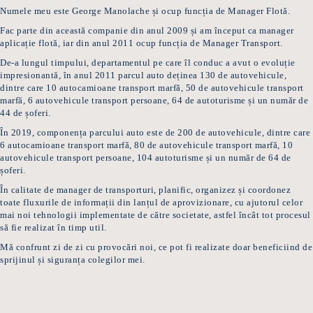
Numele meu este George Manolache și ocup funcția de Manager Flotă.
Fac parte din această companie din anul 2009 și am început ca manager
aplicație flotă, iar din anul 2011 ocup funcția de Manager Transport.
De-a lungul timpului, departamentul pe care îl conduc a avut o evoluție
impresionantă, în anul 2011 parcul auto deținea 130 de autovehicule,
dintre care 10 autocamioane transport marfă, 50 de autovehicule transport
marfă, 6 autovehicule transport persoane, 64 de autoturisme și un număr de
44 de șoferi.
În 2019, componența parcului auto este de 200 de autovehicule, dintre care
6 autocamioane transport marfă, 80 de autovehicule transport marfă, 10
autovehicule transport persoane, 104 autoturisme și un număr de 64 de
șoferi.
În calitate de manager de transporturi, planific, organizez și coordonez
toate fluxurile de informații din lanțul de aprovizionare, cu ajutorul celor
mai noi tehnologii implementate de către societate, astfel încât tot procesul
să fie realizat în timp util.
Mă confrunt zi de zi cu provocări noi, ce pot fi realizate doar beneficiind de
sprijinul și siguranța colegilor mei.